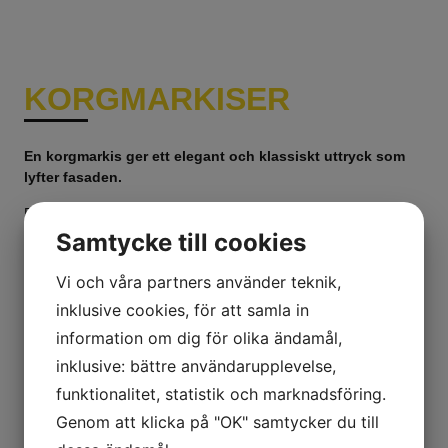
KORG­MARKISER
En korgmarkis ger ett elegant och klassiskt uttryck som
lyfter fasaden.
Passar lika bra för privatbostäder som för kontor, butiker och
restauranger. Både dekorativt och funktionellt – ett solskydd
Samtycke till cookies
med stil.
Vi och våra partners använder teknik,
Kontakta oss
inklusive cookies, för att samla in
information om dig för olika ändamål,
inklusive: bättre användarupplevelse,
funktionalitet, statistik och marknadsföring.
Genom att klicka på "OK" samtycker du till
SIENNA