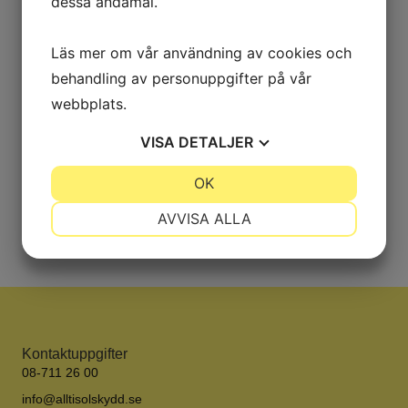
dessa ändamål.
Mjuka, runda, omslutande former, bryter av mot de raka
fönstren och skapar harmoni. Korgmarkisen är en tidlös
produkt som stänger ute solen åt alla håll.
Läs mer om vår användning av cookies och
Korgmarkisen förses med antingen klassisk tät
behandling av personuppgifter på vår
markisväv, eller screenväv. Välj mellan breda
webbplats.
kollektioner med allt från enfärgade, melerade till
randiga vävar.
VISA
DETALJER
Maxbredd:
6.0 m.
JA
NEJ
OK
JA
NEJ
Utfall:
50 cm – 2.0 m.
NÖDVÄNDIG
INSTÄLLNINGAR
AVVISA ALLA
JA
NEJ
JA
NEJ
MARKNADSFÖRING
STATISTIK
Kontaktuppgifter
08-711 26 00
info@alltisolskydd.se